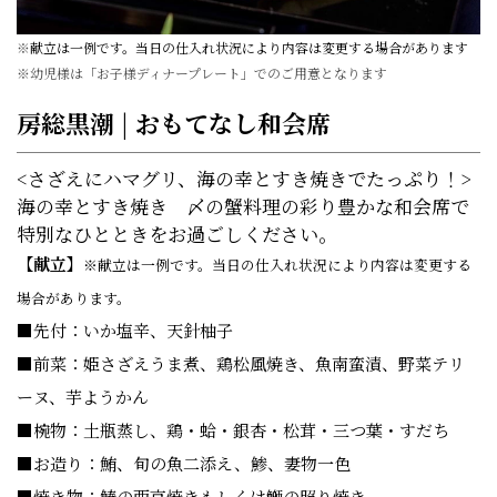
※
献立は一例です。当日の仕入れ状況により内容は変更する場合があります
※幼児様は「お子様ディナープレート」でのご用意となります
房総黒潮 | おもてなし和会席
<さざえにハマグリ、海の幸とすき焼きでたっぷり！>
海の幸とすき焼き 〆の蟹料理の彩り豊かな和会席で
特別なひとときをお過ごしください。
【献立】
※献立は一例です。当日の仕入れ状況により内容は変更する
場合があります。
■先付：いか塩辛、天針柚子
■前菜：姫さざえうま煮、鶏松風焼き、魚南蛮漬、野菜テリ
ーヌ、芋ようかん
■椀物：土瓶蒸し、鶏・蛤・銀杏・松茸・三つ葉・すだち
■お造り：鮪、旬の魚二添え、鯵、妻物一色
■焼き物：鰆の西京焼きもしくは鰤の照り焼き