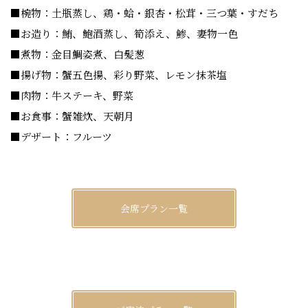
■椀物：土瓶蒸し、鶏・蛤・銀杏・松茸・三つ葉・すだち
■お造り：鮪、鮑酒蒸し、筍添え、鯵、妻物一色
■煮物：金目鯛姿煮、白髪葱
■揚げ物：蟹五色揚、彩り野菜、レモン抹茶塩
■肉物：牛ステーキ、野菜
■お食事：蟹雑炊、天朝月
■デザート：フルーツ
会席プラン一覧