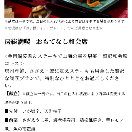
※
献立は一例です。当日の仕入れ状況により内容は変更する場合があります
※幼児様は「お子様ディナープレート」でのご用意となります
房総満喫 | おもてなし和会席
<金目鯛姿煮＆ステーキで山海の幸を堪能！贅沢和会席
コース＞
房州産鮑、さざえ・蛤に加えステーキも用意した贅沢
な満喫プランで、特別なひとときをお過ごしくださ
い。
【献立】
※献立は一例です。当日の仕入れ状況により内容は変更する
場合があります。
■先付：いか塩辛、天針柚子
■前菜：さざえうま煮、海老棒寿司、鶏松風焼き、芋レモン
煮、魚の南蛮漬