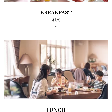
BREAKFAST
朝食
∨
LUNCH