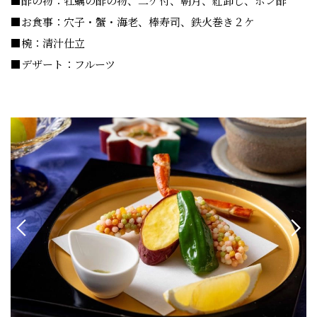
■酢の物：牡蠣の酢の物、二ケ付、朝月、紅卸し、ポン酢
■お食事：穴子・蟹・海老、棒寿司、鉄火巻き２ケ
■椀：清汁仕立
■デザート：フルーツ