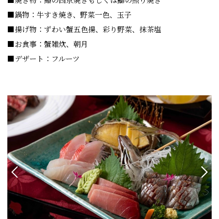
■鍋物：牛すき焼き、野菜一色、玉子
■揚げ物：ずわい蟹五色揚、彩り野菜、抹茶塩
■お食事：蟹雑炊、朝月
■デザート：フルーツ