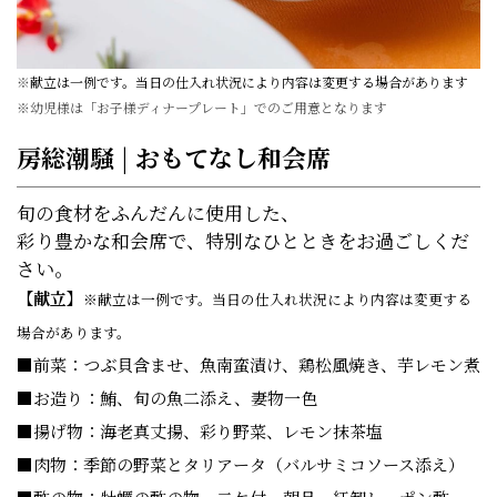
※
献立は一例です。当日の仕入れ状況により内容は変更する場合があります
※幼児様は「お子様ディナープレート」でのご用意となります
房総潮騒 | おもてなし和会席
旬の食材をふんだんに使用した、
彩り豊かな和会席で、特別なひとときをお過ごしくだ
さい。
【献立】
※献立は一例です。当日の仕入れ状況により内容は変更する
場合があります。
■前菜：つぶ貝含ませ、魚南蛮漬け、鶏松風焼き、芋レモン煮
■お造り：鮪、旬の魚二添え、妻物一色
■揚げ物：海老真丈揚、彩り野菜、レモン抹茶塩
■肉物：季節の野菜とタリアータ（バルサミコソース添え）